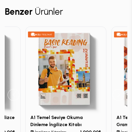
Benzer
Ürünler
HIZLI
TESLİMAT
HIZLI
TES
gilizce
A1 Temel Seviye Okuma
A1 Teme
Dinleme İngilizce Kitabı
Gramer 