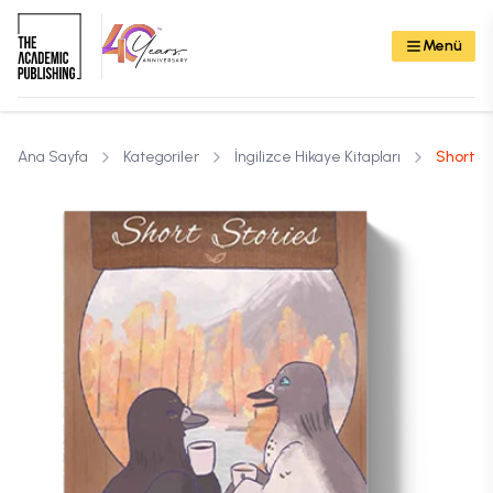
Menü
Ana Sayfa
Kategoriler
İngilizce Hikaye Kitapları
Short St