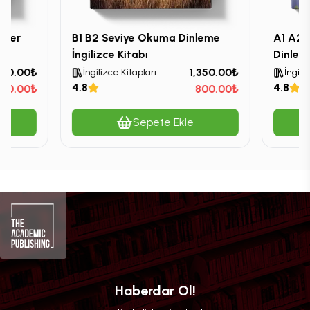
ramer
B1 B2 Seviye Okuma Dinleme
A1 A2 
ı
İngilizce Kitabı
Dinleme
000.00₺
1,350.00₺
İngilizce Kitapları
İngili
4.8
4.8
20.00₺
800.00₺
Sepete Ekle
Haberdar Ol!