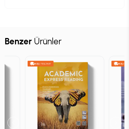
Benzer
Ürünler
HIZLI
TESLİMAT
HIZLI
TES