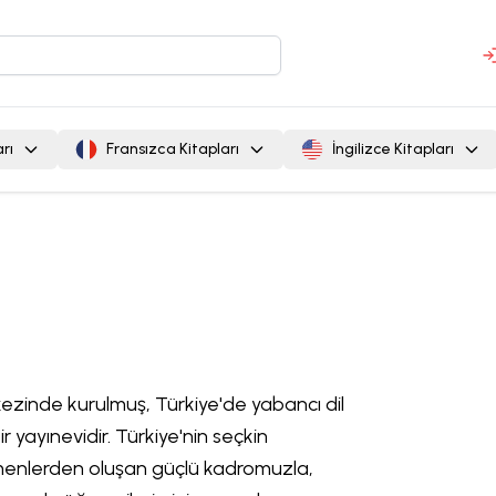
rı
Fransızca Kitapları
İngilizce Kitapları
ezinde kurulmuş, Türkiye'de yabancı dil
ir yayınevidir. Türkiye'nin seçkin
menlerden oluşan güçlü kadromuzla,