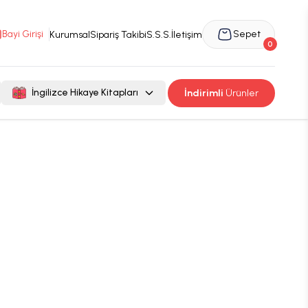
Bayi Girişi
Sepet
Kurumsal
Sipariş Takibi
S.S.S.
İletişim
0
İngilizce Hikaye Kitapları
İndirimli
Ürünler