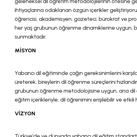
geleneksel dil öğretim metodolojilerinin ötesine g
ihtiyaçlarına odaklanan özgün içerikler geliştiriyo
öğrencisi, akademisyen, gazeteci, bürokrat ve p
her yaş grubunun öğrenme dinamiklerine uygun, bilim
sunmaktadır.
MİSYON
Yabancı dil eğitiminde çağın gereksinimlerini karşıla
üreterek, bireylerin dil öğrenme süreçlerini hızland
grubunun öğrenme metodolojisine uygun, ana dil d
eğitim içerikleriyle, dil öğrenimini erişilebilir ve etkil
VİZYON
Türkiye'de ve dünyada yabancı dil eğitim standartl