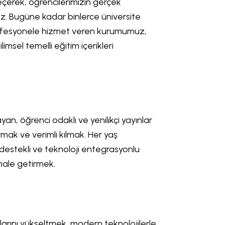
eçerek, öğrencilerimizin gerçek
ruz. Bugüne kadar binlerce üniversite
rofesyonele hizmet veren kurumumuz,
sel temelli eğitim içerikleri
yan, öğrenci odaklı ve yenilikçi yayınlar
ırmak ve verimli kılmak. Her yaş
estekli ve teknoloji entegrasyonlu
i hale getirmek.
arını yükseltmek, modern teknolojilerle