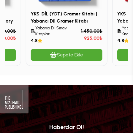
ry
YKS-DİL (YDT) Gramer Kitabı |
YKS-DİL
bulary
Yabancı Dil Gramer Kitabı
Yabancı
Yabancı Dil Sınav
Yabanc
650.00₺
1,450.00₺
Kitapları
Kitapl
100.00₺
925.00₺
4.8
4.8
Sepete Ekle
Haberdar Ol!