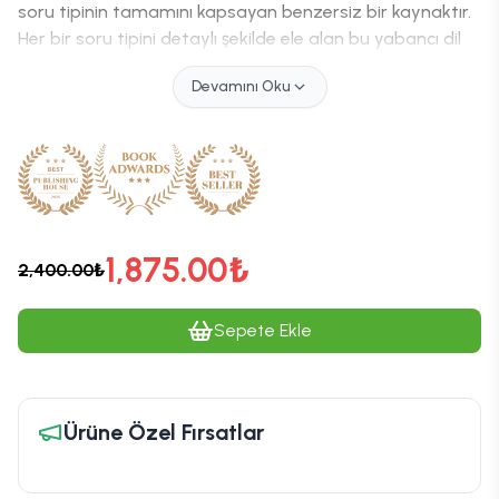
soru tipinin tamamını kapsayan benzersiz bir kaynaktır.
Her bir soru tipini detaylı şekilde ele alan bu yabancı dil
sınav hazırlık kitabı, öğrencilerin tüm soru formatlarına
Devamını Oku
hakimiyet kazanmasını sağlamaktadır. YKS-DİL (YDT)
soru tipleri kitabı içeriğinde, ÖSYM'nin sınavlarda
kullandığı her türlü soru formatı sistematik bir şekilde
işlenmiş olup, öğrencilerin sınav stratejilerini
geliştirmelerine yardımcı olmaktadır.
1,875.00₺
2,400.00₺
Sepete Ekle
Ürüne Özel Fırsatlar