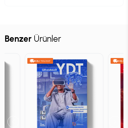
Benzer
Ürünler
HIZLI
TESLİMAT
HIZLI
TES