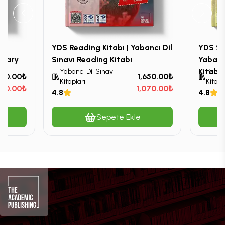
YDS Reading Kitabı | Yabancı Dil
YDS Sor
ulary
Sınavı Reading Kitabı
Yabancı
Kitabı
Yabancı Dil Sınav
Yabanc
150.00₺
1,650.00₺
Kitapları
Kitapl
500.00₺
1,070.00₺
4.8
4.8
Sepete Ekle